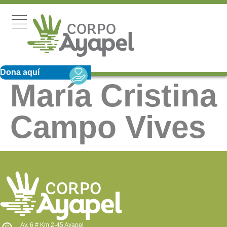
Dona aquí
María Cristina
Campo Vives
Av. 6 # Km 2-45 Ayapel