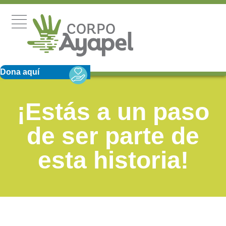
Dona aquí
¡Estás a un paso
de ser parte de
esta historia!